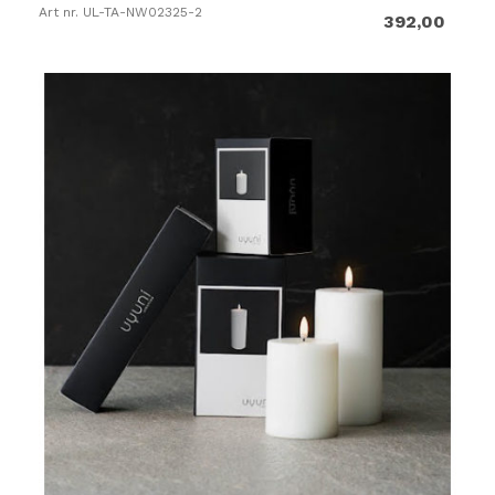
Art nr. UL-TA-NW02325-2
392,00