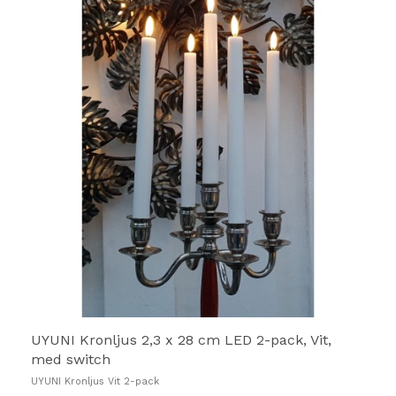
LED-ljusen tål att vara utomhus men är ej
vattentäta.
Är beklädda med vax för en riktig ljus-känsla.
Har ett skyddslock för batterierna.
UYUNI Kronljus 2,3 x 28 cm LED 2-pack, Vit,
med switch
UYUNI Kronljus Vit 2-pack