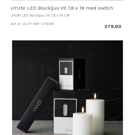
UYUNI LED Blockljus Vit 7,8 x 18 med switch
UYUNI LED Blockljus Vit 7,8 x 18 CM
Art nr. UL-PI-NW-C78015
279,00