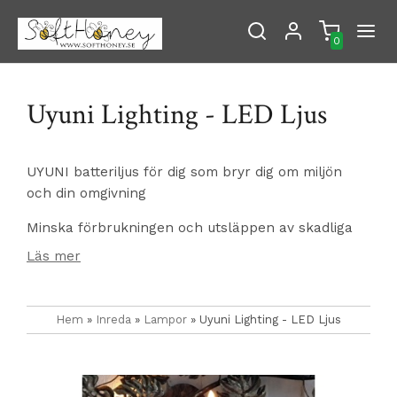
0
Uyuni Lighting - LED Ljus
UYUNI batteriljus för dig som bryr dig om miljön
och din omgivning
Minska förbrukningen och utsläppen av skadliga
kemikalier av vanliga blockljus/pelarljus, kronljus
Läs mer
och värmeljus.
Pelarljusen/Blockljusen från Uyuni har en
Hem
»
Inreda
»
Lampor
» Uyuni Lighting - LED Ljus
belysningstid på 1000+h, tack vare att dom drivs
med C-batterier och den smarta patenterade 3D-
flamman. Den består av ett flertal LED-trådar som
skapar en liknelse av en mjukt fladdrande flamma.