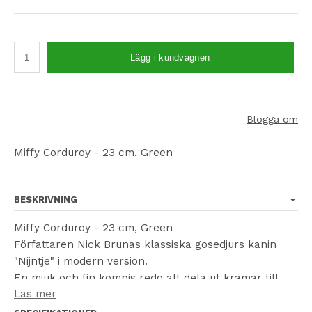
Lägg i kundvagnen
Blogga om
Miffy Corduroy - 23 cm, Green
BESKRIVNING
Miffy Corduroy - 23 cm, Green
Författaren Nick Brunas klassiska gosedjurs kanin
"Nijntje" i modern version.
En mjuk och fin kompis redo att dela ut kramar till
Läs mer
alla som vill ha en. Mycket välgjord i smalrandigt tyg
som finns i många fina färger och storlekar.