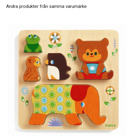
Andra produkter från samma varumärke
Ålder: +2år
Produkterna följer Europastandarden EN71 - 1:2001,
EN71 - 2:1994, EN71 - 3:1994 och är därför CE -
märkta. Tester för CE - märkning avser relevanta
åldersgrupper