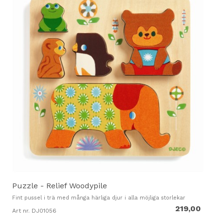
Puzzle - Relief Woodypile
Fint pussel i trä med många härliga djur i alla möjliga storlekar
219,00
Art nr. DJ01056