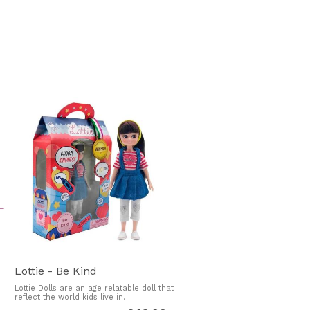
tionerna på 9-åriga tjejer. Armar
 Kläderna går att ta av och passar
Lottie - Be Kind
Lottie Dolls are an age relatable doll that
reflect the world kids live in.