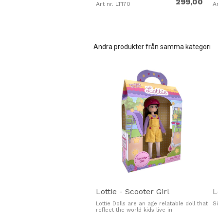
299,00
Art nr. LT170
Ar
Lottie Awards Winner:
(USA) Opp
Andra produkter från samma kategori
Lottie - Scooter Girl
L
Lottie Dolls are an age relatable doll that
S
reflect the world kids live in.