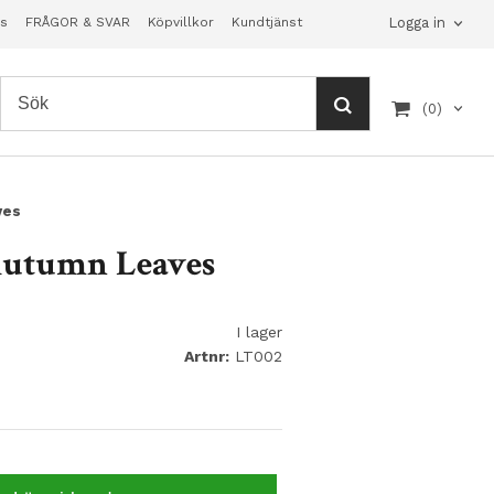
s
FRÅGOR & SVAR
Köpvillkor
Kundtjänst
Logga in
(0)
ves
 Autumn Leaves
I lager
Artnr:
LT002