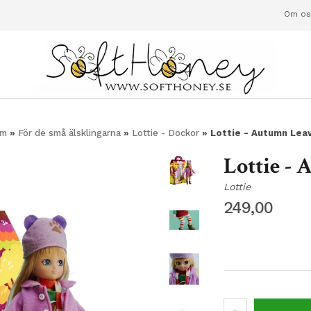
Om os
em
»
För de små älsklingarna
»
Lottie - Dockor
» Lottie - Autumn Lea
Lottie -
Lottie
249,00