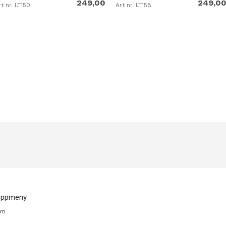
249,00
249,0
t nr. LT150
Art nr. LT158
oppmeny
em