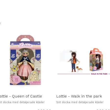
 är 18 cm hög, kan stå av sig själv och utformades utifrån propor
n vill, och knäna går att böja försiktigt till tre olika positioner.
.
e
äder som är av- och påtagbara med kardborreband
tet som är väldigt mjukt och borstbart.
kreativ lek.
m och bak och i sidled)
r alltid en användbar färdighet att ha!)
 illustrationer och handtag
ottie - Queen of Castle
Lottie - Walk in the park
öt docka med detaljerade kläder
Söt docka med detaljerade kläder