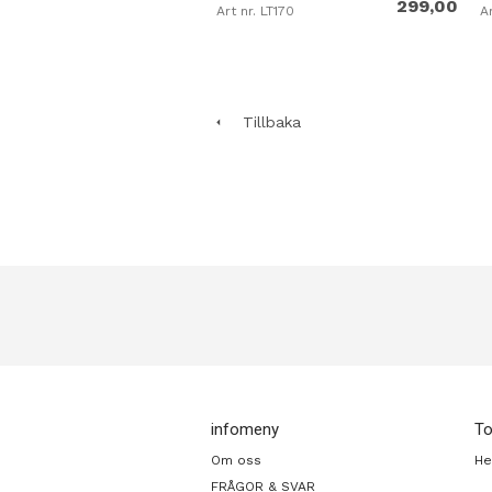
299,00
Art nr. LT170
Ar
Tillbaka
infomeny
T
Om oss
H
FRÅGOR & SVAR