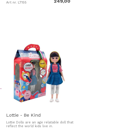
0
249,00
Art nr. LT155
Lottie - Be Kind
Lottie Dolls are an age relatable doll that
reflect the world kids live in.