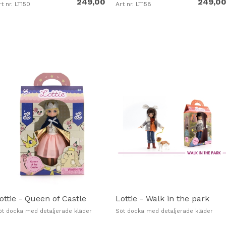
249,00
249,0
t nr. LT150
Art nr. LT158
enheim Toy Portfolio 2012 – Platinum Best Toy Award
ottie - Queen of Castle
Lottie - Walk in the park
öt docka med detaljerade kläder
Söt docka med detaljerade kläder