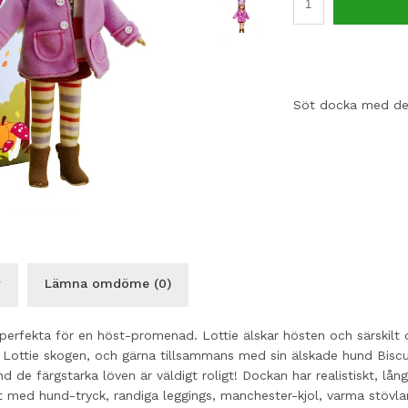
Söt docka med det
r
Lämna omdöme (0)
erfekta för en höst-promenad. Lottie älskar hösten och särskilt 
 Lottie skogen, och gärna tillsammans med sin älskade hund Biscui
nd de färgstarka löven är väldigt roligt! Dockan har realistiskt, lå
med hund-tryck, randiga leggings, manchester-kjol, varma stövla