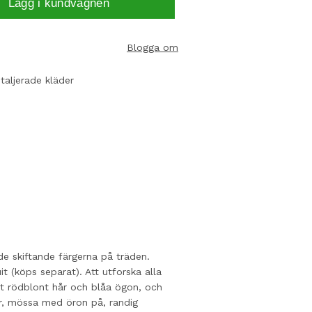
Lägg i kundvagnen
Blogga om
aljerade kläder
de skiftande färgerna på träden.
t (köps separat). Att utforska alla
ngt rödblont hår och blåa ögon, och
r, mössa med öron på, randig