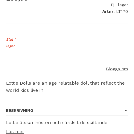
Ej i lager
Artnr:
LT170
Slut i
lager
Blogga om
Lottie Dolls are an age relatable doll that reflect the
world kids live in.
BESKRIVNING
Lottie älskar hösten och särskilt de skiftande
färgerna på träden. Insvept varmt i sin kappa, hatt,
Läs mer