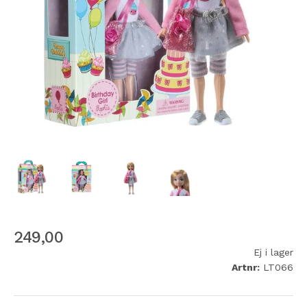
249,00
Ej i lager
Artnr:
LT066