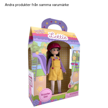
Asken inkluderar: T-shirt med muffinstryck
Andra produkter från samma varumärke
Silver kjol,
Grå / rosa korta leggings,
Glittrig djup rosa väska,
Silver sneakers
3 minikort (inbjudan, födelsedag, tack)
Funktioner:
• Dock Längd: 18cm, supersöt!
• Detaljerade och fantasifulla kläder som är av- och
påtagbara med kardborreband
• Japanskt hår av mycket hög kvalitet som är väldigt
mjukt och borstbart.
• Rörliga fogar som uppmuntrar till kreativ lek.
• kulskåls armar (helt varv)
• Kulskåls höfter (tillåter split fram och bak och i
sidled)
• "Klick Klick" böjbara knän
• huvudrörelser i sidled